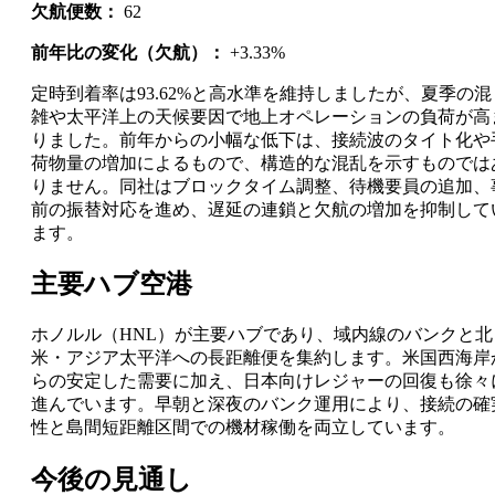
欠航便数：
62
前年比の変化（欠航）：
+3.33%
定時到着率は93.62%と高水準を維持しましたが、夏季の混
雑や太平洋上の天候要因で地上オペレーションの負荷が高
りました。前年からの小幅な低下は、接続波のタイト化や
荷物量の増加によるもので、構造的な混乱を示すものでは
りません。同社はブロックタイム調整、待機要員の追加、
前の振替対応を進め、遅延の連鎖と欠航の増加を抑制して
ます。
主要ハブ空港
ホノルル（HNL）が主要ハブであり、域内線のバンクと北
米・アジア太平洋への長距離便を集約します。米国西海岸
らの安定した需要に加え、日本向けレジャーの回復も徐々
進んでいます。早朝と深夜のバンク運用により、接続の確
性と島間短距離区間での機材稼働を両立しています。
今後の見通し