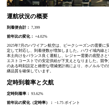
運航状況の概要
到着便合計：
7,399
前年比の変化：
+4.02%
2025年7月のハワイアン航空は、ピークシーズンの需要に
定して対応し、到着便数が増加しました。ハワイ域内線と
本土向けをバランス良く運航し、レジャー需要の底堅さと
エストコーストでの安定供給が下支えとなりました。競争
のある時刻設定と緻密な増減便計画により、ホノルルでの
継品質を確保しています。
定時到着率と欠航
定時到着率：
93.62%
前年比の変化（定時率）：
−1.75 ポイント