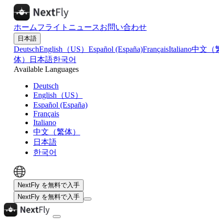
ホーム
フライト
ニュース
お問い合わせ
日本語
Deutsch
English（US）
Español (España)
Français
Italiano
中文（
体）
日本語
한국어
Available Languages
Deutsch
English（US）
Español (España)
Français
Italiano
中文（繁体）
日本語
한국어
NextFly を無料で入手
NextFly を無料で入手