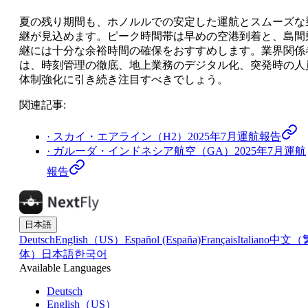
夏の残り期間も、ホノルルでの安定した運航とスムーズな
継が見込めます。ピーク時間帯は早めの空港到着と、島間
継には十分な余裕時間の確保をおすすめします。業界関係
は、時刻管理の徹底、地上業務のデジタル化、突発時の人
体制強化に引き続き注目すべきでしょう。
関連記事
:
·
スカイ・エアライン（H2）2025年7月運航報告
·
ガルーダ・インドネシア航空（GA）2025年7月運航
報告
日本語
Deutsch
English（US）
Español (España)
Français
Italiano
中文（
体）
日本語
한국어
Available Languages
Deutsch
English（US）