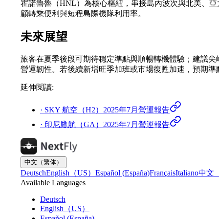
霍諾魯魯（HNL）為核心樞紐，串接島內波次與北美、
顧轉乘便利與短程島際機隊利用率。
未來展望
旅客在夏季後段可期待穩定準點與順暢轉機體驗；建議尖
營運韌性。若後續新增旺季加班或市場復甦加速，預期準
延伸閱讀
:
·
SKY 航空（H2）2025年7月營運報告
·
印尼鷹航（GA）2025年7月營運報告
中文（繁体）
Deutsch
English（US）
Español (España)
Français
Italiano
中文
Available Languages
Deutsch
English（US）
Español (España)