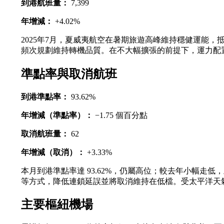
到港航班量：
7,399
年增減：
+4.02%
2025年7月，夏威夷航空在暑期旅遊高峰維持穩健運能
頻次規劃維持轉機品質。在不大幅擴張的前提下，運力配
準點率與取消航班
到港準點率：
93.62%
年增減（準點率）：
−1.75 個百分點
取消航班量：
62
年增減（取消）：
+3.33%
本月到港準點率達 93.62%，仍屬高位；較去年小幅
等方式，降低連鎖延誤並將取消維持在低檔。受太平洋天
主要樞紐機場