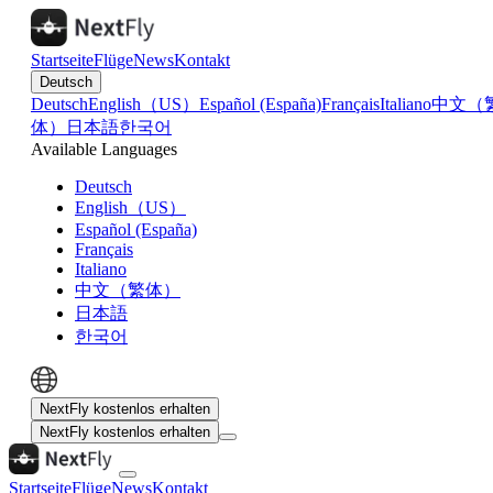
Startseite
Flüge
News
Kontakt
Deutsch
Deutsch
English（US）
Español (España)
Français
Italiano
中文（
体）
日本語
한국어
Available Languages
Deutsch
English（US）
Español (España)
Français
Italiano
中文（繁体）
日本語
한국어
NextFly kostenlos erhalten
NextFly kostenlos erhalten
Startseite
Flüge
News
Kontakt