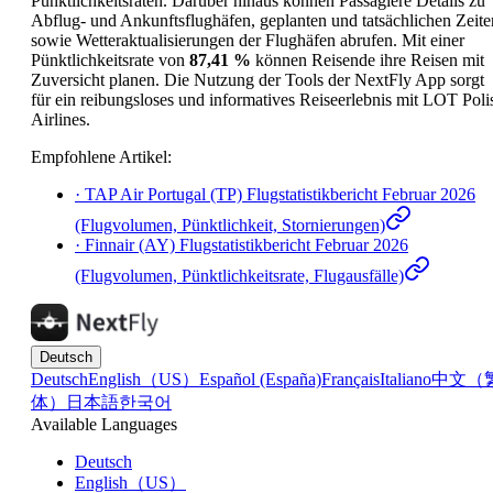
Pünktlichkeitsraten. Darüber hinaus können Passagiere Details zu
Abflug- und Ankunftsflughäfen, geplanten und tatsächlichen Zeite
sowie Wetteraktualisierungen der Flughäfen abrufen. Mit einer
Pünktlichkeitsrate von
87,41 %
können Reisende ihre Reisen mit
Zuversicht planen. Die Nutzung der Tools der NextFly App sorgt
für ein reibungsloses und informatives Reiseerlebnis mit LOT Poli
Airlines.
Empfohlene Artikel
:
·
TAP Air Portugal (TP) Flugstatistikbericht Februar 2026
(Flugvolumen, Pünktlichkeit, Stornierungen)
·
Finnair (AY) Flugstatistikbericht Februar 2026
(Flugvolumen, Pünktlichkeitsrate, Flugausfälle)
Deutsch
Deutsch
English（US）
Español (España)
Français
Italiano
中文（
体）
日本語
한국어
Available Languages
Deutsch
English（US）