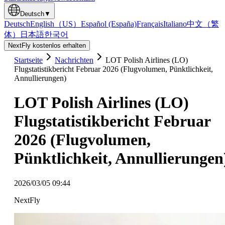
Deutsch
▼
Deutsch
English（US）
Español (España)
Français
Italiano
中文（繁
体）
日本語
한국어
NextFly kostenlos erhalten
Startseite
Nachrichten
LOT Polish Airlines (LO)
Flugstatistikbericht Februar 2026 (Flugvolumen, Pünktlichkeit,
Annullierungen)
LOT Polish Airlines (LO)
Flugstatistikbericht Februar
2026 (Flugvolumen,
Pünktlichkeit, Annullierungen
2026/03/05 09:44
NextFly