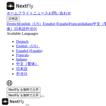
ホーム
フライト
ニュース
お問い合わせ
日本語
Deutsch
English（US）
Español (España)
Français
Italiano
中文（
体）
日本語
한국어
Available Languages
Deutsch
English（US）
Español (España)
Français
Italiano
中文（繁体）
日本語
한국어
NextFly を無料で入手
NextFly を無料で入手