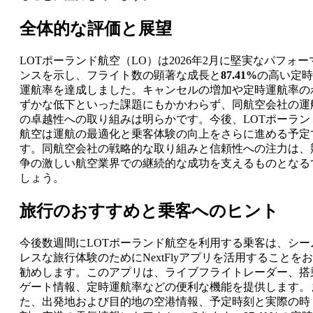
全体的な評価と展望
LOTポーランド航空（LO）は2026年2月に堅実なパフォー
ンスを示し、フライト数の顕著な成長と
87.41%
の高い定時
運航率を達成しました。キャンセルの増加や定時運航率の
ずかな低下といった課題にもかかわらず、同航空会社の運
の卓越性への取り組みは明らかです。今後、LOTポーラン
航空は運航の最適化と乗客体験の向上をさらに進める予定
す。同航空会社の戦略的な取り組みと信頼性への注力は、
争の激しい航空業界での継続的な成功を支えるものとなる
しょう。
旅行のおすすめと乗客へのヒント
今後数週間にLOTポーランド航空を利用する乗客は、シー
レスな旅行体験のためにNextFlyアプリを活用することをお
勧めします。このアプリは、ライブフライトレーダー、搭
ゲート情報、定時運航率などの便利な機能を提供します。
た、出発地および目的地の空港情報、予定時刻と実際の時