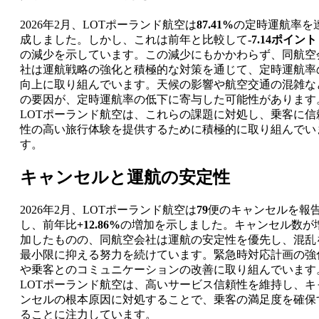
2026年2月、LOTポーランド航空は
87.41%
の定時運航率を
成しました。しかし、これは前年と比較して
-7.14ポイント
の減少を示しています。この減少にもかかわらず、同航空
社は運航戦略の強化と積極的な対策を通じて、定時運航率
向上に取り組んでいます。天候の影響や航空交通の混雑な
の要因が、定時運航率の低下に寄与した可能性があります
LOTポーランド航空は、これらの課題に対処し、乗客に信
性の高い旅行体験を提供するために積極的に取り組んでい
す。
キャンセルと運航の安定性
2026年2月、LOTポーランド航空は
79
便のキャンセルを報
し、前年比
+12.86%
の増加を示しました。キャンセル数が
加したものの、同航空会社は運航の安定性を優先し、混乱
最小限に抑える努力を続けています。緊急時対応計画の強
や乗客とのコミュニケーションの改善に取り組んでいます
LOTポーランド航空は、高いサービス信頼性を維持し、キ
ンセルの根本原因に対処することで、乗客の満足度を確保
ることに注力しています。