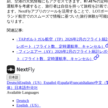
刻、空港の天気情報にもアクセスできます。
87.41%
の定時
運航率を考慮すると、旅行者は自信を持って旅程を計画で
ます。NextFlyアプリのツールを活用することで、LOTポー
ランド航空でのスムーズで情報に基づいた旅行体験が可能
なります。
関連記事
:
·
TAPポルトガル航空（TP）2026年2月のフライト統
レポート（フライト数、定時運航率、キャンセル）
·
フィンエアー（AY）2026年2月のフライト統計レポ
ト（フライト数、定時運航率、キャンセル）
日本語
Deutsch
English（US）
Español (España)
Français
Italiano
中文（
体）
日本語
한국어
Available Languages
Deutsch
English（US）