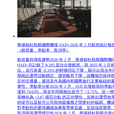
華盛頓杜勒斯國際機場 (IAD) 2026 年 2 月航班統計報
（航班量、準點率、取消率）
航班量與增長趨勢2026 年 2 月，華盛頓杜勒斯國際機
(IAD) 共記錄了 8,205 架次出發航班。與 2025 年 2 月
比，這代表著 -0.35% 的輕微同比下降，顯示出與去年
期相比運營活動穩定。儘管略有下降，該機場仍保持
定的交通量，展現其作為國內和國際旅行主要樞紐的
要性。準點率分析2026 年 2 月，IAD 出發航班的準點
達到 74.63%，與去年同期相比提升了 +3.71%。這一增
長轉化為 +2.67 個百分點 的正向變化，反映出運營效
的提升以及航空公司與地面服務之間更好的協調。機
對準點性的重視繼續為乘客帶來益處，並加強其聲譽
取消率與運營穩定性2026 年 2 月，華盛頓杜勒斯共發