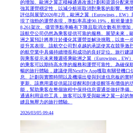
的增加。歐洲之翼正積極通過改進計劃和資源分配來
強其運營穩定性，以減少航班取消對乘客的影響。整
評估與展望2026年2月，歐洲之翼（Eurowings，EW）
現了強勁的運營表現，準點率高達90.19%，航班量達
8,261架次。儘管準點率略有下降且取消次數有所增加
該航空公司仍然為乘客提供可靠的服務。展望未來，
洲之翼預計將專注於優化其運營並解決挑戰，以進一
提升其表現。該航空公司對卓越的承諾使其在競爭激
的航空業中具備持續增長和成功的良好定位。旅行建
與乘客提示未來幾週搭乘歐洲之翼（Eurowings，EW
的乘客可以期待高水準的服務和運營可靠性。為確保
暢的旅行體驗，建議使用NextFly App獲取有關登機口
息、計劃與實際時間以及機場出發與到達信息板的實
更新。該應用還提供延誤提醒和到達提醒等有價值的
能，幫助乘客在整個旅程中保持信息靈通並做好準備
通過利用這些工具，旅客可以享受與歐洲之翼一起的
縫且無壓力的旅行體驗。
2026/03/05 09:44