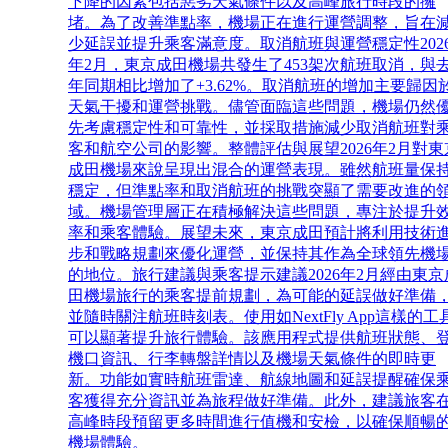
下降的因素包括惡劣天氣條件以及高峰旅行時段的擁
堵。為了改善準點率，機場正在進行運營調整，旨在
少延誤並提升乘客滿意度。取消航班與運營穩定性202
年2月，東京成田機場共發生了453架次航班取消，與
年同期相比增加了+3.62%。取消航班的增加主要歸因
天氣干擾和運營挑戰。儘管面臨這些問題，機場仍然
先考慮穩定性和可靠性，並採取措施減少取消航班對
客和航空公司的影響。整體評估與展望2026年2月對東
成田機場來說呈現出混合的運營表現。雖然航班量保
穩定，但準點率和取消航班的挑戰突顯了需要改進的
域。機場管理層正在積極解決這些問題，專注於提升
率和乘客體驗。展望未來，東京成田預計將利用技術
步和戰略規劃來優化運營，並保持其作為全球領先機
的地位。旅行建議與乘客提示建議2026年2月經由東京
田機場旅行的乘客提前規劃，為可能的延誤做好準備
並隨時關注航班時刻表。使用如NextFly App這樣的工
可以顯著提升旅行體驗。該應用程式提供航班狀態、
機口資訊、行李轉盤詳情以及機場天氣條件的即時更
新。功能如實時航班雷達、航線地圖和延誤提醒確保
客獲得充分資訊並為旅程做好準備。此外，建議旅客
高峰時段預留更多時間進行值機和安檢，以確保順暢
機場體驗。