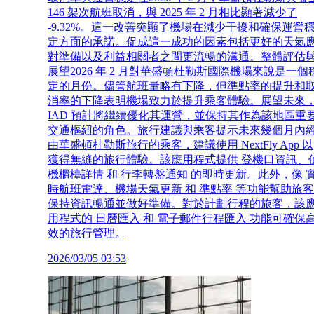
146 架次航班取消，與 2025 年 2 月相比顯著減少了
-9.32%。這一改善突顯了機場在減少干擾和確保運營
定方面的承諾。促成這一成功的因素包括更好的天氣
對準備以及利益相關者之間更流暢的溝通。整體評估
展望2026 年 2 月對華盛頓杜勒斯國際機場來說是一個
定的月份。儘管航班量略有下降，但準點率的提升和
消率的下降表明機場致力於提升乘客體驗。展望未來
IAD 預計將繼續優化其運營，並保持其作為該地區重
交通樞紐的角色。旅行建議與乘客提示未來幾個月內
由華盛頓杜勒斯旅行的乘客，建議使用 NextFly App 以
獲得無縫的旅行體驗。該應用程式提供 登機口資訊、
機櫃檯詳情 和 行李轉盤通知 的即時更新。此外，像 
時航班雷達、機場天氣更新 和 準點率 等功能幫助旅客
保持資訊暢通並做好準備。對於計劃行程的旅客，該
用程式的 日曆匯入 和 電子郵件行程匯入 功能可確保
效的旅行管理。
2026/03/05 03:53