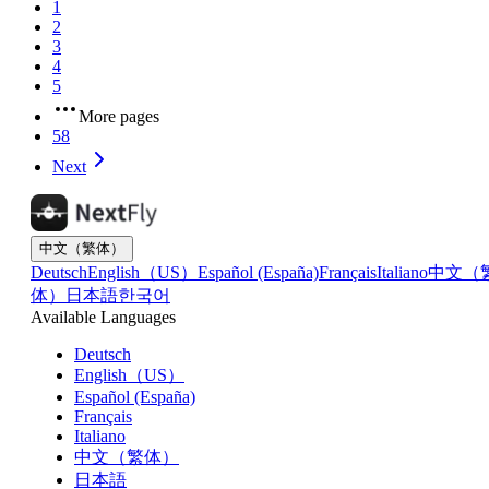
1
2
3
4
5
More pages
58
Next
中文（繁体）
Deutsch
English（US）
Español (España)
Français
Italiano
中文（
体）
日本語
한국어
Available Languages
Deutsch
English（US）
Español (España)
Français
Italiano
中文（繁体）
日本語