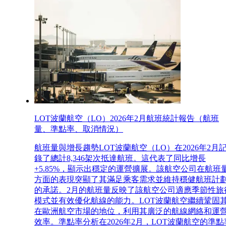
LOT波蘭航空（LO）2026年2月航班統計報告（航班
量、準點率、取消情況）
航班量與增長趨勢LOT波蘭航空（LO）在2026年2月
錄了總計8,346架次抵達航班。這代表了同比增長
+5.85%，顯示出穩定的運營擴展。該航空公司在航班
方面的表現突顯了其滿足乘客需求並維持穩健航班計
的承諾。2月的航班量反映了該航空公司適應季節性旅
模式並有效優化航線的能力。LOT波蘭航空繼續鞏固
在歐洲航空市場的地位，利用其廣泛的航線網絡和運
效率。準點率分析在2026年2月，LOT波蘭航空的準點