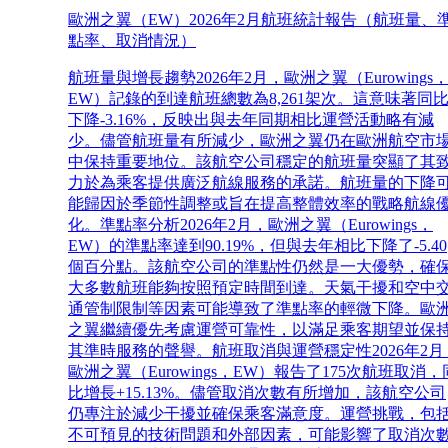
歐洲之翼（EW）2026年2月航班統計報告（航班量、
點率、取消情況）
航班量與增長趨勢2026年2月，歐洲之翼（Eurowings
EW）記錄的到達航班總數為8,261架次。這意味著同
下降-3.16%，反映出與去年同期相比運營活動略有減
少。儘管航班量有所減少，歐洲之翼仍在歐洲航空市
中保持重要地位。該航空公司穩定的航班量突顯了其
力於為乘客提供廣泛航線服務的承諾。航班量的下降
能歸因於季節性調整或旨在提高整體效率的戰略航線
化。準點率分析2026年2月，歐洲之翼（Eurowings，
EW）的準點率達到90.19%，但與去年相比下降了-5.40
個百分點。該航空公司的準點性仍然是一大優勢，確
大多數航班能夠按照預定時間到達。天氣干擾和空中
通管制限制等因素可能導致了準點率的輕微下降。歐
之翼繼續優先考慮運營可靠性，以滿足乘客期望並保
其準時服務的聲譽。航班取消與運營穩定性2026年2月
歐洲之翼（Eurowings，EW）報告了175次航班取消，
比增長+15.13%。儘管取消次數有所增加，該航空公司
仍專注於減少干擾並確保乘客滿意度。運營挑戰，包
不可預見的技術問題和外部因素，可能影響了取消次