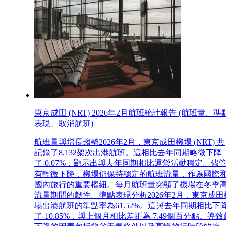
東京成田 (NRT) 2026年2月航班統計報告 (航班量、準
表現、取消航班)
航班量與增長趨勢2026年2月，東京成田機場 (NRT) 共
記錄了8,132架次出港航班。這相比去年同期略微下降
了-0.07%，顯示出與去年同期相比運營活動穩定。儘
有輕微下降，機場仍保持穩定的航班流量，作為國際
國內旅行的重要樞紐。每月航班量突顯了機場在冬季
流量期間的韌性。準點表現分析2026年2月，東京成田
場出港航班的準點率為61.52%。這與去年同期相比下
了-10.85%，與上個月相比差距為-7.49個百分點。導致